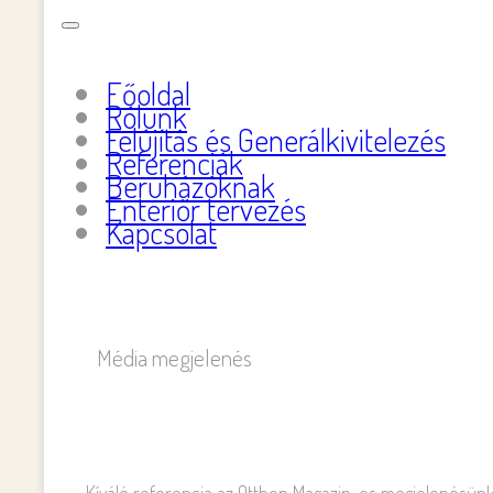
Főoldal
Rólunk
Felújítás és Generálkivitelezés
Referenciák
Beruházóknak
Enteriőr tervezés
Kapcsolat
Média megjelenés
„Kíváló referencia az Otthon Magazin-os megjelenésünk