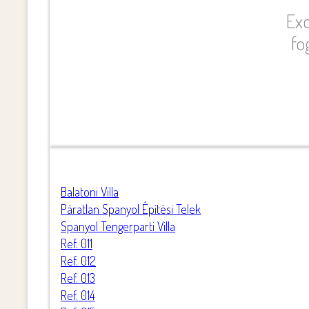
Exc
fo
Balatoni Villa
Páratlan Spanyol Építési Telek
Spanyol Tengerparti Villa
Ref. 011
Ref. 012
Ref. 013
Ref. 014