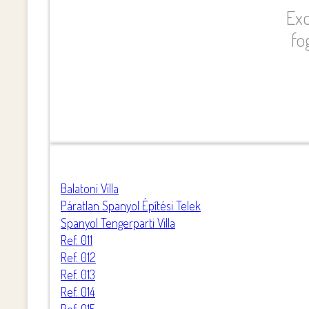
Exc
fo
Balatoni Villa
Páratlan Spanyol Építési Telek
Spanyol Tengerparti Villa
Ref. 011
Ref. 012
Ref. 013
Ref. 014
Ref. 015