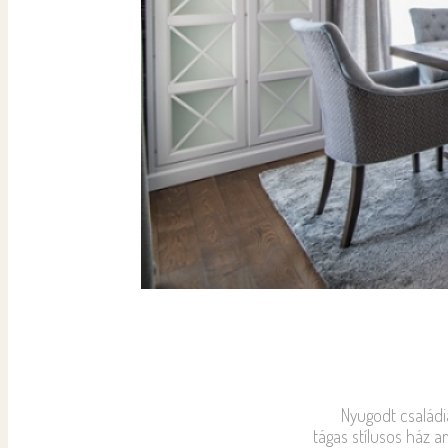
Nyugodt családi
tágas stílusos ház 