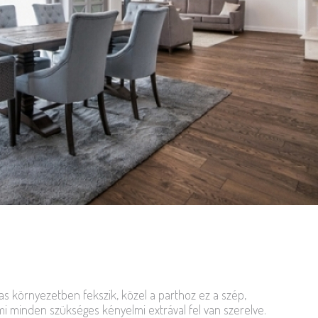
as környezetben fekszik, közel a parthoz ez a szép,
ami minden szükséges kényelmi extrával fel van szerelve.