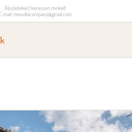
Részletekért keressen minket!
E-mail: newvillacompany@gmail.com
ák