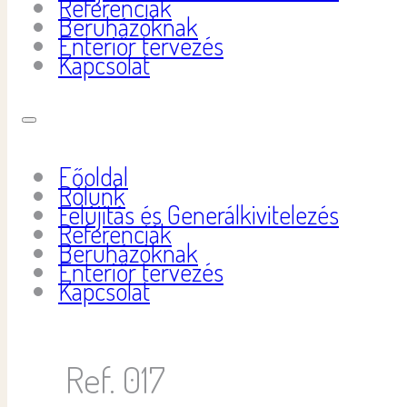
Referenciák
Beruházóknak
Enteriőr tervezés
Kapcsolat
Főoldal
Rólunk
Felújítás és Generálkivitelezés
Referenciák
Beruházóknak
Enteriőr tervezés
Kapcsolat
Ref. 017